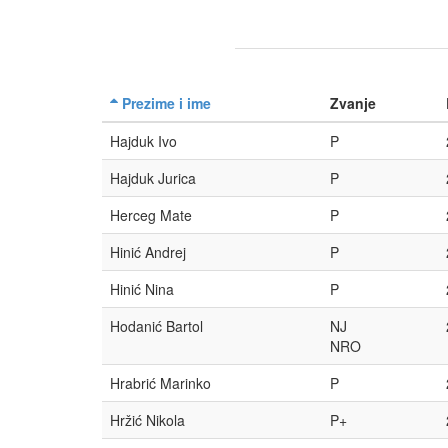
Prezime i ime
Zvanje
Hajduk Ivo
P
Hajduk Jurica
P
Herceg Mate
P
Hinić Andrej
P
Hinić Nina
P
Hodanić Bartol
NJ
NRO
Hrabrić Marinko
P
Hržić Nikola
P+