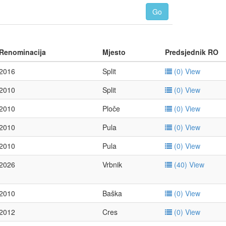
Renominacija
Mjesto
Predsjednik RO
2016
Split
(0)
View
2010
Split
(0)
View
2010
Ploče
(0)
View
2010
Pula
(0)
View
2010
Pula
(0)
View
2026
Vrbnik
(40)
View
2010
Baška
(0)
View
2012
Cres
(0)
View