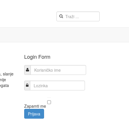
Login Form
Korisničko ime
, slanje
nije
Lozinka
egata
Zapamti me
Prijava