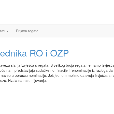
ate
Prijava regate
sjednika RO i OZP
ezu slanja izvješća s regata. S velikog broja regata nemamo izvješća
ću nam predstavljaju sudačke nominacije i renominacije iz razloga da 
u je naveo u obrascu nominacije. Još jednom molimo da svoja izvješća s r
vezu. Hvala na razumijevanju.