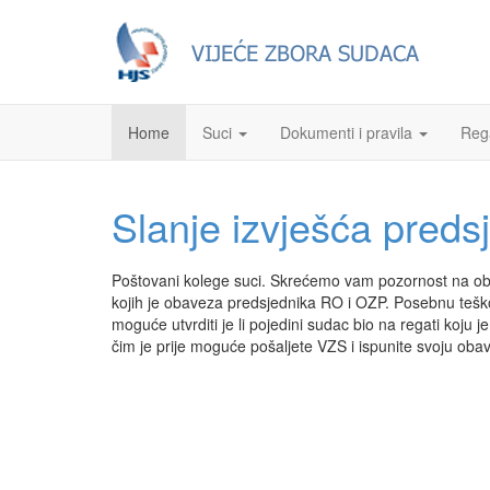
Home
Suci
Dokumenti i pravila
Reg
Slanje izvješća pred
Poštovani kolege suci. Skrećemo vam pozornost na obav
kojih je obaveza predsjednika RO i OZP. Posebnu teško
moguće utvrditi je li pojedini sudac bio na regati koj
čim je prije moguće pošaljete VZS i ispunite svoju oba